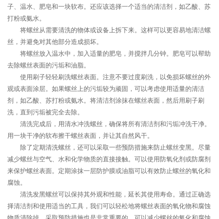
子、温水、肥皂和一块软布。还应该选择一个适当的清洁剂，如乙酸、苏
打粉或氨水。
将螺丝从需要清洗的物体或设备上拆下来。这样可以更容易地清洁螺
丝，并避免对其他部分造成损坏。
将螺丝放入温水中，加入适量的肥皂，并搅拌几分钟。肥皂可以帮助
去除螺丝表面的污垢和油脂。
使用刷子轻轻刷洗螺丝表面。注意不要过度刷洗，以免损坏螺丝的外
观或表面涂层。如果螺丝上的污垢较为顽固，可以考虑使用适量的清洁
剂，如乙酸、苏打粉或氨水。将清洁剂涂抹在螺丝表面，然后用刷子刷
洗，直到污垢被完全去除。
清洗完成后，用清水冲洗螺丝，确保将所有清洁剂和污垢冲洗干净。
用一块干净的软布擦干螺丝表面，并让其自然风干。
除了定期清洗螺丝，还可以采取一些预防措施来防止螺丝变黑。尽量
减少螺丝与空气、水和化学物质的直接接触。可以使用防氧化剂或防腐剂
来保护螺丝表面。定期涂抹一层防护膜或油脂可以有效防止螺丝的氧化和
腐蚀。
清洗发黑螺丝可以保持其外观和性能，延长其使用寿命。通过正确选
择清洁剂和使用适当的工具，我们可以轻松地将螺丝表面的氧化物和腐蚀
物质清除掉。采取预防措施也是非常重要的，可以减少螺丝的氧化和腐蚀