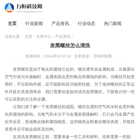
主页
行业新闻
产品资讯
行业动态
热门新闻
当前位置：
主页
>
文章中心
>
产品资讯
>
发黑螺丝怎么清洗
发表时间：2024-08-07 07:24
文章来源：万恒科技网
发黑螺丝是由于氧化和腐蚀引起的。螺丝通常由金属制成，当暴露在
空气中或与水接触时，金属表面会受到氧化和腐蚀的影响。当螺丝开始变
黑时，不仅影响外观，还可能影响其功能和性能。为了保持螺丝的正常运
作并延长其使用寿命，我们需要知道如何清洗发黑螺丝。下面将介绍一些
可以采取的方法和步骤。
让我们来了解一下发黑螺丝的成因。螺丝在遇到空气和水时会受到氧
化和腐蚀的影响。当氧气和水分子与金属表面接触时，它们会与金属产生
化学反应，形成氧化物和腐蚀物质。这些物质会附着在螺丝表面，导致其
变黑并且可能会损坏其结构。
在清洗发黑螺丝之前，需要准备一些工具和材料。你将需要一把刷